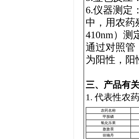
6.仪器测定
中，用农药
410nm）
通过对照管
为阳性，阳
三、产品有
1. 代表性
农药名称
甲胺磷
氧化乐果
敌敌畏
呋喃丹